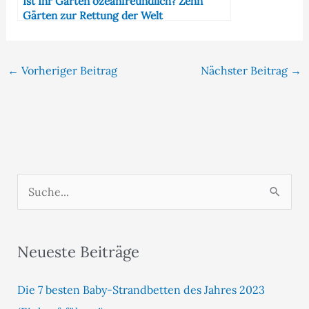
Ist Ihr Garten ozeanfreundlich? Zehn
Gärten zur Rettung der Welt
←
Vorheriger Beitrag
Nächster Beitrag
→
S
u
c
Neueste Beiträge
h
e
Die 7 besten Baby-Strandbetten des Jahres 2023
n