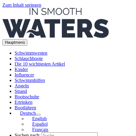
Zum Inhalt springen
Hauptmenü
Schwimmwesten
Schlauchboote
Die 10 wichtigsten Artikel
Kinder
Influencer
Schwimmhilfen
Angeln
Strand
Bootsschuhe
Ertrinken
Bootfahren
Deutsch
English
Español
Français
Suchen nach: