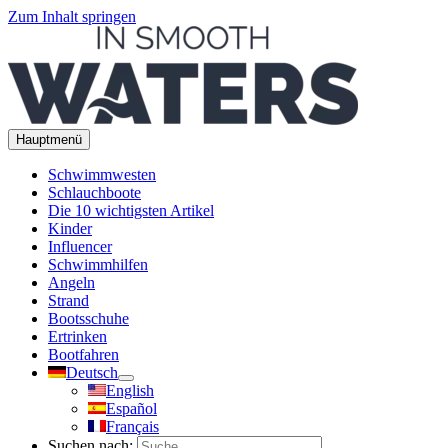
Zum Inhalt springen
Hauptmenü
Schwimmwesten
Schlauchboote
Die 10 wichtigsten Artikel
Kinder
Influencer
Schwimmhilfen
Angeln
Strand
Bootsschuhe
Ertrinken
Bootfahren
Deutsch
English
Español
Français
Suchen nach: