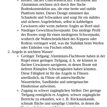
Breites, flaches Unterwasserschiff: Flachboote aus
Aluminium zeichnen sich durch ihre flache
Bodenkonstruktion aus, die eine breite und stabile
Plattform bietet. Dieses Design minimiert das
Schaukeln und Schwanken und sorgt für ein stabiles
und sicheres Angelerlebnis, selbst in kabbeligen
Gewässern oder wenn mehrere Angler an Bord sind.
Niedriger Gewichtsschwerpunkt: Das niedrige Profil
des Bootes sorgt für einen niedrigeren Schwerpunkt,
wodurch die Wahrscheinlichkeit des Kippens oder
Rollens verringert wird, was die Stabilität beim Werfen
oder Einholen von Fischen erhöht.
Angeln in seichtem Wasser:
Geringer Tiefgang: Aluminium-Flachboote haben in der
Regel einen geringen Tiefgang, d. h. sie können in
flachen Gewässern navigieren, in denen Boote mit
tieferen Rümpfen Schwierigkeiten haben könnten.
Diese Fähigkeit ist für das Angeln in Flüssen
unerlässlich, da Flüsse oft unterschiedliche
Wassertiefen, Sandbänke und untergetauchte
Hindernisse aufweisen.
Zugang zu schwer zugänglichen Stellen: Der geringe
Tiefgang ermöglicht es Anglern, schwer zugängliche
Bereiche zu erkunden, wie z. B. Rückstaukanäle,
schmale Bäche und sumpfige Untiefen, in denen die