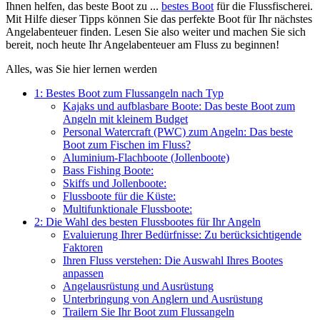
Ihnen helfen, das beste Boot zu ...
bestes Boot
für die Flussfischerei.
Mit Hilfe dieser Tipps können Sie das perfekte Boot für Ihr nächstes
Angelabenteuer finden. Lesen Sie also weiter und machen Sie sich
bereit, noch heute Ihr Angelabenteuer am Fluss zu beginnen!
Alles, was Sie hier lernen werden
1: Bestes Boot zum Flussangeln nach Typ
Kajaks und aufblasbare Boote: Das beste Boot zum
Angeln mit kleinem Budget
Personal Watercraft (PWC) zum Angeln: Das beste
Boot zum Fischen im Fluss?
Aluminium-Flachboote (Jollenboote)
Bass Fishing Boote:
Skiffs und Jollenboote:
Flussboote für die Küste:
Multifunktionale Flussboote:
2: Die Wahl des besten Flussbootes für Ihr Angeln
Evaluierung Ihrer Bedürfnisse: Zu berücksichtigende
Faktoren
Ihren Fluss verstehen: Die Auswahl Ihres Bootes
anpassen
Angelausrüstung und Ausrüstung
Unterbringung von Anglern und Ausrüstung
Trailern Sie Ihr Boot zum Flussangeln