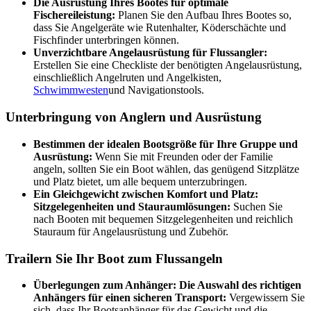
Die Ausrüstung Ihres Bootes für optimale
Fischereileistung:
Planen Sie den Aufbau Ihres Bootes so,
dass Sie Angelgeräte wie Rutenhalter, Köderschächte und
Fischfinder unterbringen können.
Unverzichtbare Angelausrüstung für Flussangler:
Erstellen Sie eine Checkliste der benötigten Angelausrüstung,
einschließlich Angelruten und Angelkisten,
Schwimmwesten
und Navigationstools.
Unterbringung von Anglern und Ausrüstung
Bestimmen der idealen Bootsgröße für Ihre Gruppe und
Ausrüstung:
Wenn Sie mit Freunden oder der Familie
angeln, sollten Sie ein Boot wählen, das genügend Sitzplätze
und Platz bietet, um alle bequem unterzubringen.
Ein Gleichgewicht zwischen Komfort und Platz:
Sitzgelegenheiten und Stauraumlösungen:
Suchen Sie
nach Booten mit bequemen Sitzgelegenheiten und reichlich
Stauraum für Angelausrüstung und Zubehör.
Trailern Sie Ihr Boot zum Flussangeln
Überlegungen zum Anhänger: Die Auswahl des richtigen
Anhängers für einen sicheren Transport:
Vergewissern Sie
sich, dass Ihr Bootsanhänger für das Gewicht und die