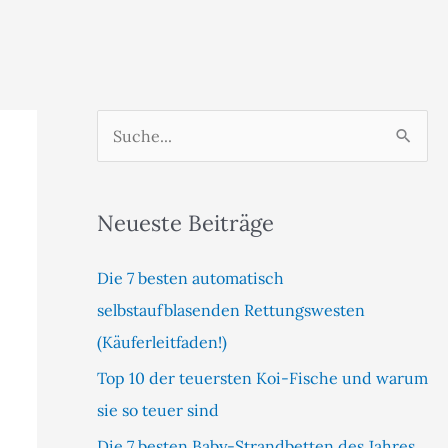
S
u
c
Neueste Beiträge
h
e
Die 7 besten automatisch
n
selbstaufblasenden Rettungswesten
n
(Käuferleitfaden!)
a
Top 10 der teuersten Koi-Fische und warum
c
sie so teuer sind
h
:
Die 7 besten Baby-Strandbetten des Jahres