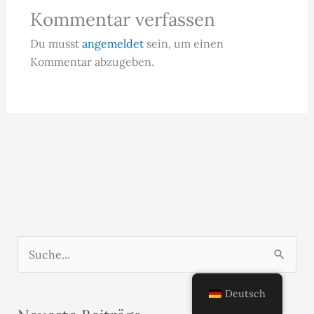
Kommentar verfassen
Du musst
angemeldet
sein, um einen
Kommentar abzugeben.
S
u
c
Deutsch