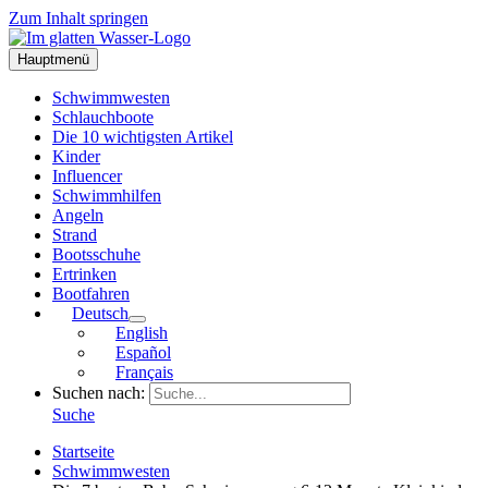
Zum Inhalt springen
Hauptmenü
Schwimmwesten
Schlauchboote
Die 10 wichtigsten Artikel
Kinder
Influencer
Schwimmhilfen
Angeln
Strand
Bootsschuhe
Ertrinken
Bootfahren
Deutsch
English
Español
Français
Suchen nach:
Suche
Startseite
Schwimmwesten