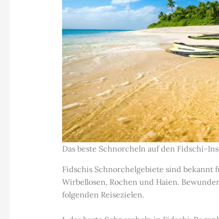
Das beste Schnorcheln auf den Fidschi-Ins
Fidschis Schnorchelgebiete sind bekannt fü
Wirbellosen, Rochen und Haien. Bewunder
folgenden Reisezielen.