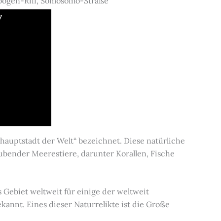
enbogen-Riff, Somosomo-Straße
7
enhauptstadt der Welt“ bezeichnet. Diese natürliche
ubender Meerestiere, darunter Korallen, Fische
Gebiet weltweit für einige der weltweit
annt. Eines dieser Naturrelikte ist die Große