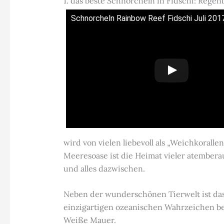
1. das beste Schnorcheln in Fidschi: Reg
Schnorcheln Rainbow Reef Fidschi Juli 201
wird von vielen liebevoll als „Weichkorall
Meeresoase ist die Heimat vieler atembera
und alles dazwischen.
Neben der wunderschönen Tierwelt ist das 
einzigartigen ozeanischen Wahrzeichen bek
Weiße Mauer.