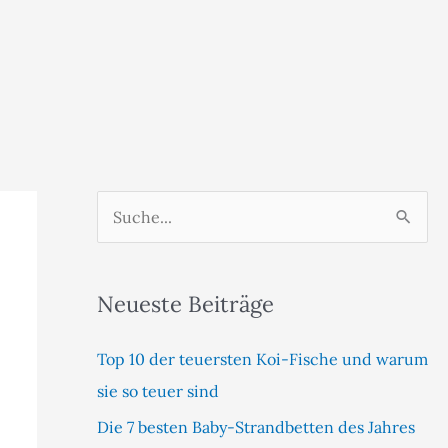
S
u
c
Neueste Beiträge
h
e
Top 10 der teuersten Koi-Fische und warum
n
sie so teuer sind
n
Die 7 besten Baby-Strandbetten des Jahres
a